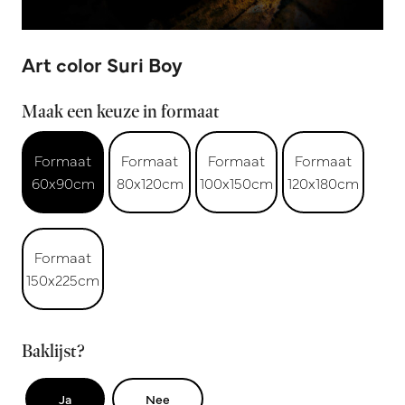
Art color Suri Boy
Maak een keuze in formaat
Formaat
Formaat
Formaat
Formaat
60x90cm
80x120cm
100x150cm
120x180cm
Formaat
150x225cm
Baklijst?
Ja
Nee