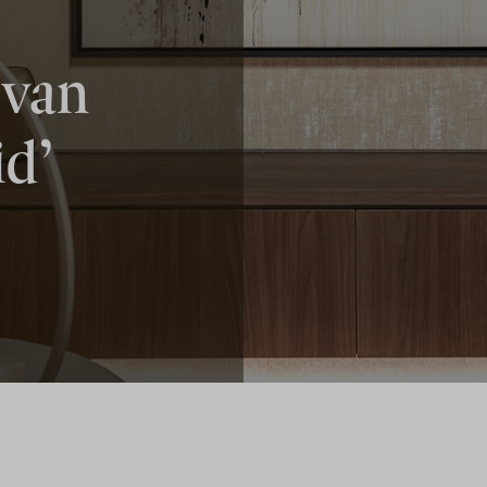
 van
id’