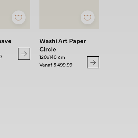
eave
Washi Art Paper
Climbing I
Circle
130 x 130 cm
0
Vanaf 2.685,
120x140 cm
Vanaf 5.499,99