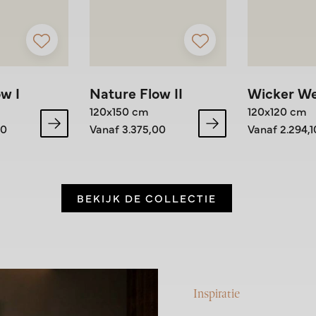
w I
Nature Flow II
Wicker W
120x150 cm
120x120 cm
00
Vanaf 3.375,00
Vanaf 2.294,1
BEKIJK DE COLLECTIE
Inspiratie