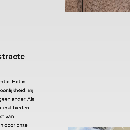
stracte
tie. Het is
oonlijkheid. Bij
geen ander. Als
 kunst bieden
st van
en door onze