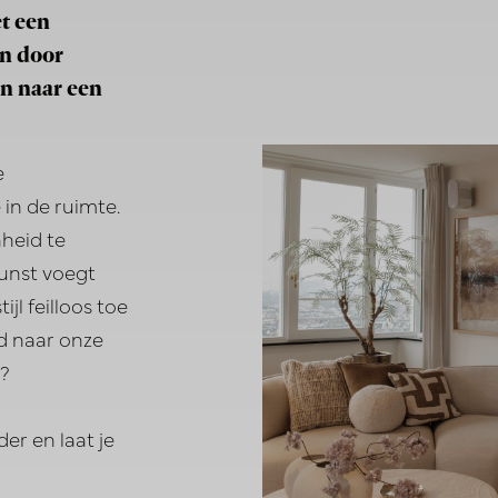
t een
en door
en naar een
e
 in de ruimte.
heid te
kunst voegt
jl feilloos toe
d naar onze
t?
er en laat je