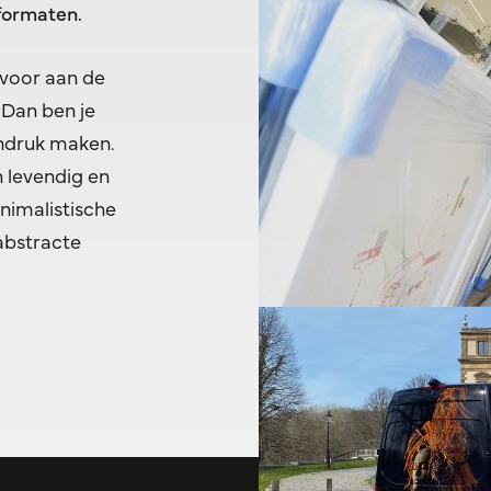
 formaten.
 voor aan de
 Dan ben je
indruk maken.
n levendig en
inimalistische
abstracte