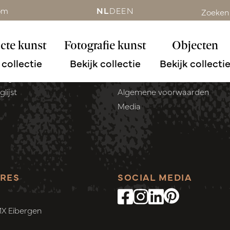
om
NL
DE
EN
Zoeken
cte kunst
Fotografie kunst
Objecten
CCOUNT
SERVICE
 collectie
Bekijk collectie
Bekijk collecti
Contact
lingen
Betaalmethoden
lijst
Algemene voorwaarden
Media
RES
SOCIAL MEDIA
MX Eibergen