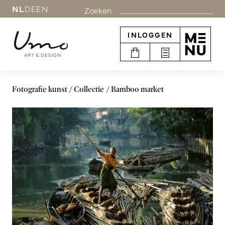
NL
DE
EN
Zoeken
INLOGGEN
Fotografie kunst
Collectie
Bamboo market