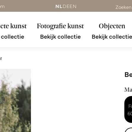
om
NL
DE
EN
Zoeken
cte kunst
Fotografie kunst
Objecten
 collectie
Bekijk collectie
Bekijk collecti
r
Be
Ma
F
6