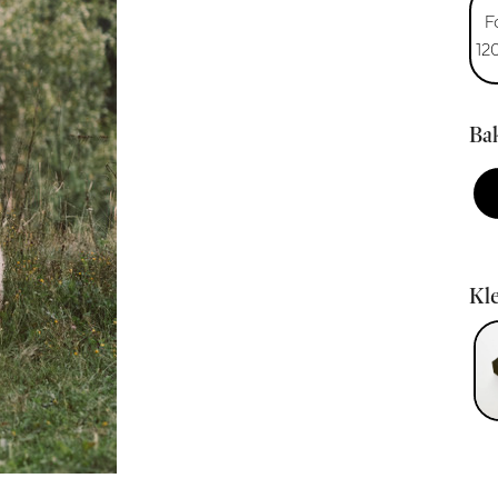
F
12
Bak
Kle