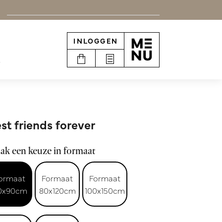
INLOGGEN
e
st friends forever
ak een keuze in formaat
ormaat
Formaat
Formaat
0x90cm
80x120cm
100x150cm