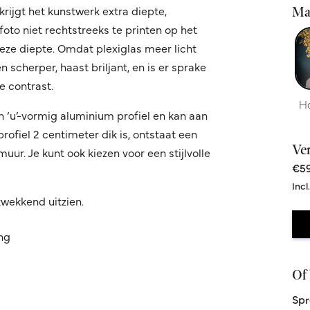
krijgt het kunstwerk extra diepte,
Ma
oto niet rechtstreeks te printen op het
 deze diepte. Omdat plexiglas meer licht
 scherper, haast briljant, en is er sprake
 contrast.
H
n ‘u’-vormig aluminium profiel en kan aan
fiel 2 centimeter dik is, ontstaat een
Ve
ur. Je kunt ook kiezen voor een stijlvolle
€59
Incl
kwekkend uitzien.
ing
Of 
Spr