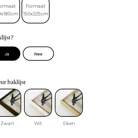
ormaat
Formaat
0x180cm
150x225cm
lijst?
Ja
Nee
ur baklijst
Zwart
Wit
Eiken