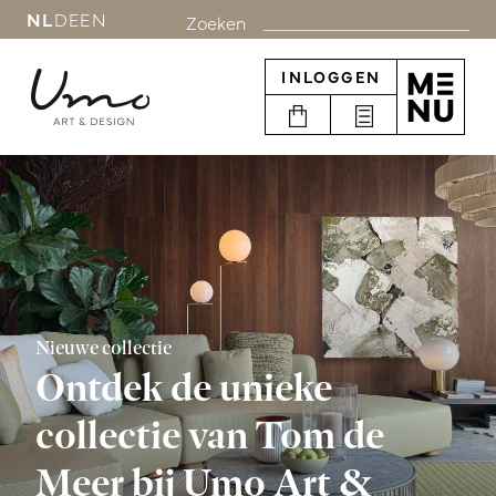
NL
DE
EN
Zoeken
INLOGGEN
Nieuwe collectie
Ontdek de unieke
collectie van Tom de
Meer bij Umo Art &