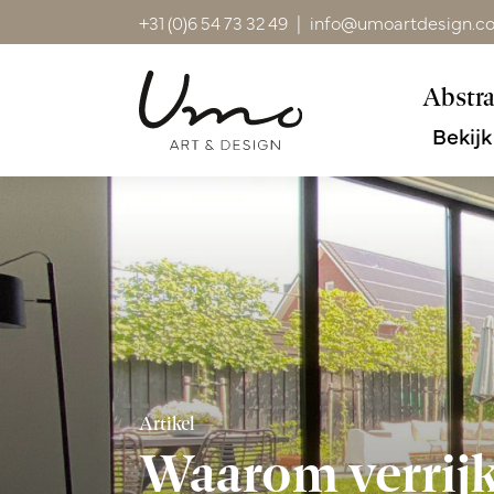
+31 (0)6 54 73 32 49
|
info@umoartdesign.c
Abstra
Bekijk
Artikel
Waarom verrijk