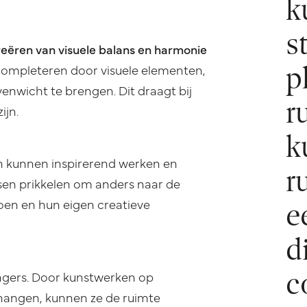
k
s
reëren van visuele balans en harmonie
p
ompleteren door visuele elementen,
venwicht te brengen. Dit draagt bij
r
ijn.
k
 kunnen inspirerend werken en
r
nsen prikkelen om anders naar de
e
doen en hun eigen creatieve
d
c
ngers. Door kunstwerken op
 hangen, kunnen ze de ruimte