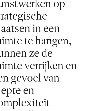
unstwerken op
trategische
laatsen in een
uimte te hangen,
unnen ze de
uimte verrijken en
en gevoel van
iepte en
omplexiteit