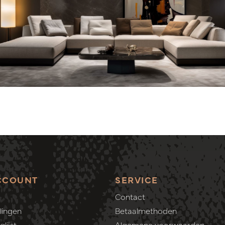
CCOUNT
SERVICE
Contact
lingen
Betaalmethoden
lijst
Algemene voorwaarden