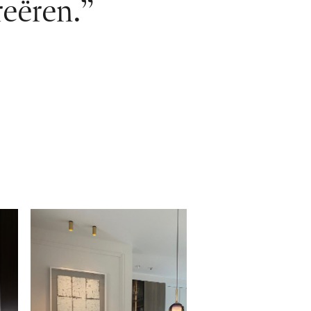
reëren.”