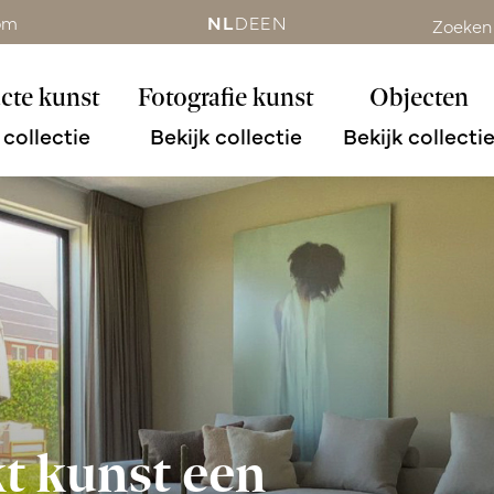
om
NL
DE
EN
Zoeken
cte kunst
Fotografie kunst
Objecten
 collectie
Bekijk collectie
Bekijk collecti
t kunst een