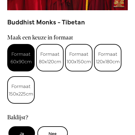
Buddhist Monks - Tibetan
Maak een keuze in formaat
Formaat
Formaat
Formaat
Formaat
60x90cm
80x120cm
100x150cm
120x180cm
Formaat
150x225cm
Baklijst?
Ja
Nee