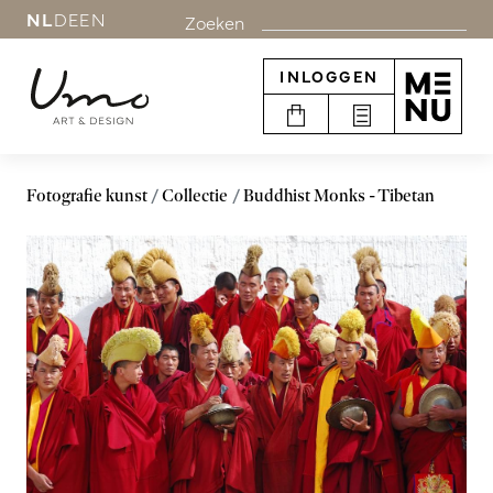
NL
DE
EN
Zoeken
INLOGGEN
Fotografie kunst
Collectie
Buddhist Monks - Tibetan