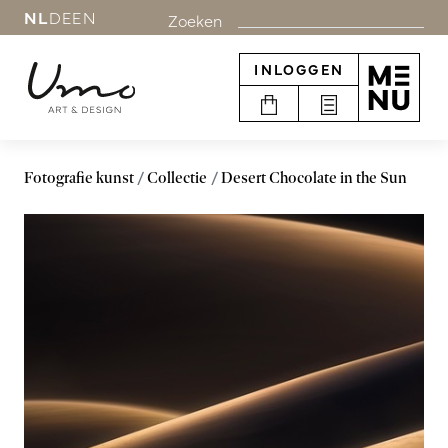
NL
DE
EN
Zoeken
INLOGGEN
Fotografie kunst
Collectie
Desert Chocolate in the Sun