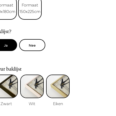
ormaat
Formaat
0x180cm
150x225cm
lijst?
Ja
Nee
ur baklijst
Zwart
Wit
Eiken