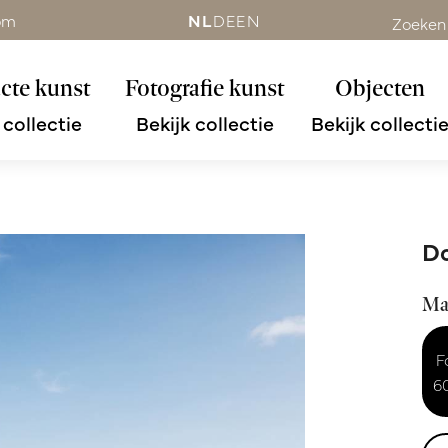
om
NL
DE
EN
Zoeken
cte kunst
Fotografie kunst
Objecten
 collectie
Bekijk collectie
Bekijk collecti
Do
Ma
F
6