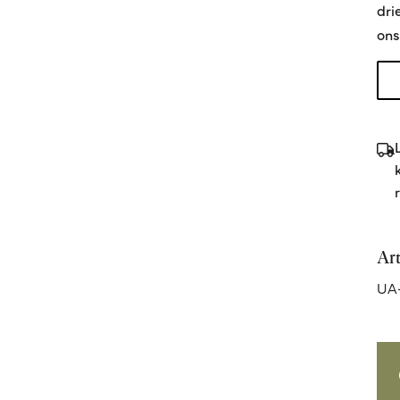
dri
ons
Ar
UA