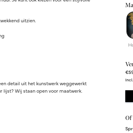
Ma
kwekkend uitzien.
ing
H
Ve
€59
Incl
een detail uit het kunstwerk weggewerkt
 lijst? Wij staan open voor maatwerk.
Of 
Spr