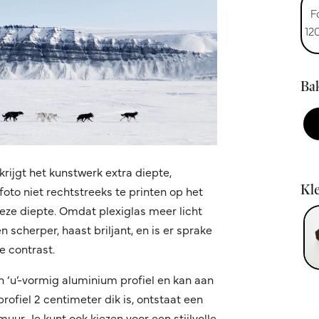
F
12
Bak
krijgt het kunstwerk extra diepte,
Kle
oto niet rechtstreeks te printen op het
 deze diepte. Omdat plexiglas meer licht
 scherper, haast briljant, en is er sprake
 contrast.
n ‘u’-vormig aluminium profiel en kan aan
fiel 2 centimeter dik is, ontstaat een
ur. Je kunt ook kiezen voor een stijlvolle