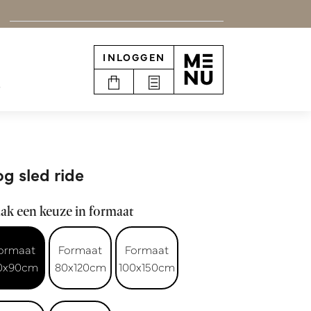
INLOGGEN
e
g sled ride
ak een keuze in formaat
ormaat
Formaat
Formaat
0x90cm
80x120cm
100x150cm