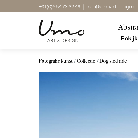
+31 (0)6 54 73 32 49
|
info@umoartdesign.c
Abstra
Bekijk
Fotografie kunst
Collectie
Dog sled ride