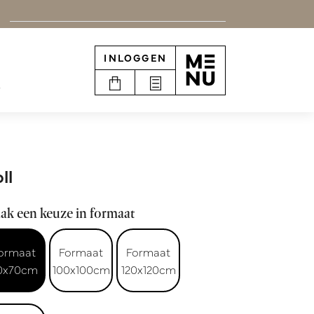
INLOGGEN
e
ll
ak een keuze in formaat
ormaat
Formaat
Formaat
0x70cm
100x100cm
120x120cm