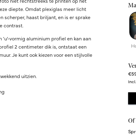
oto niet rechtstreeks te printen op het
Ma
 deze diepte. Omdat plexiglas meer licht
 scherper, haast briljant, en is er sprake
 contrast.
n ‘u’-vormig aluminium profiel en kan aan
H
fiel 2 centimeter dik is, ontstaat een
ur. Je kunt ook kiezen voor een stijlvolle
Ve
€59
kwekkend uitzien.
Incl
ing
Of 
Spr