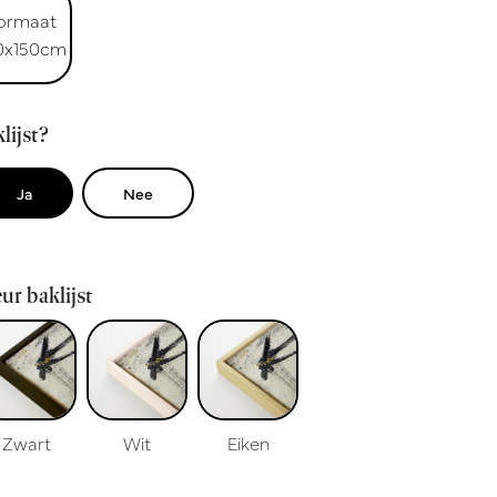
ormaat
0x150cm
lijst?
Ja
Nee
ur baklijst
Zwart
Wit
Eiken