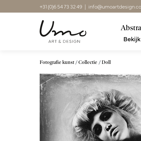
+31 (0)6 54 73 32 49
|
info@umoartdesign.c
Abstra
Bekijk
Fotografie kunst
Collectie
Doll