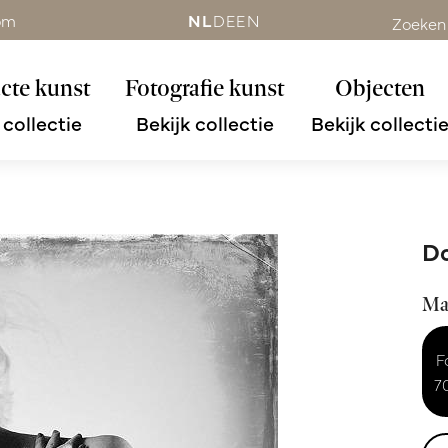
om
NL
DE
EN
Zoeken
cte kunst
Fotografie kunst
Objecten
 collectie
Bekijk collectie
Bekijk collecti
Do
Ma
F
7