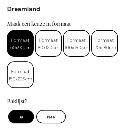
Dreamland
Maak een keuze in formaat
Formaat
Formaat
Formaat
Formaat
60x90cm
80x120cm
100x150cm
120x180cm
Formaat
150x225cm
Baklijst?
Ja
Nee