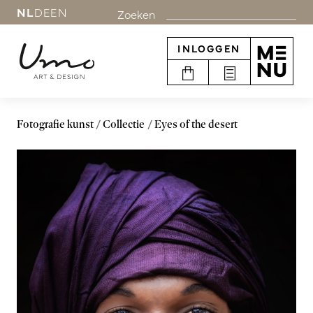
NL
DE
EN
Zoeken
INLOGGEN
Fotografie kunst
Collectie
Eyes of the desert