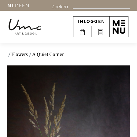
NL
DE
EN
Zoeken
INLOGGEN
Flowers
A Quiet Corner