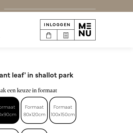
INLOGGEN
e
ant leaf' in shallot park
ak een keuze in formaat
ormaat
Formaat
Formaat
0x90cm
80x120cm
100x150cm