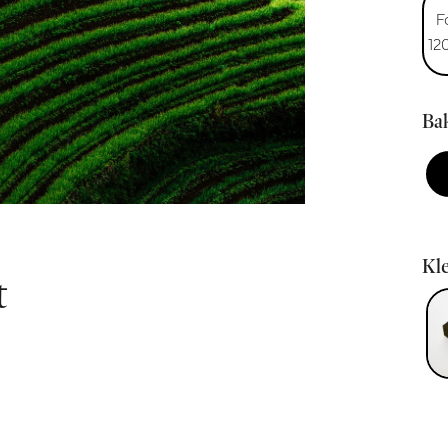
F
12
Bak
Kle
t