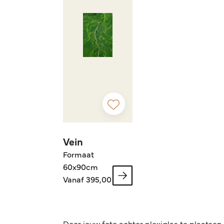
Vein
Formaat
60x90cm
Vanaf 395,00
Door jouw foto achter plexiglas te plaatsen 