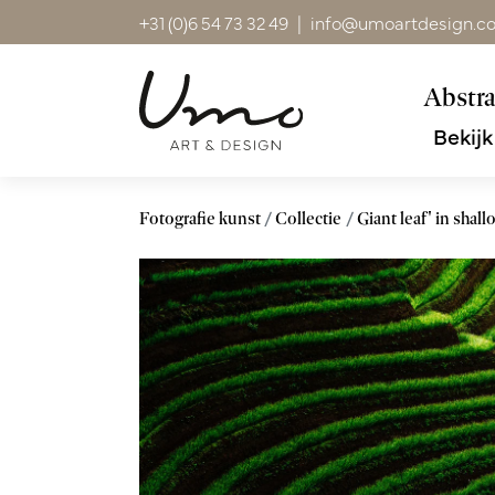
+31 (0)6 54 73 32 49
|
info@umoartdesign.c
Abstra
Bekijk
Fotografie kunst
Collectie
Giant leaf' in shall