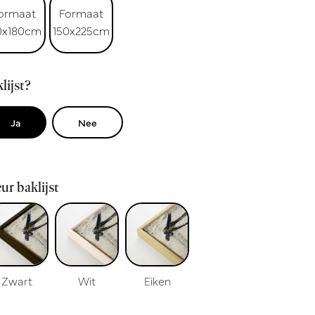
ormaat
Formaat
0x180cm
150x225cm
lijst?
Ja
Nee
ur baklijst
Zwart
Wit
Eiken