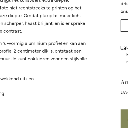
dri
oto niet rechtstreeks te printen op het
ons
 deze diepte. Omdat plexiglas meer licht
 scherper, haast briljant, en is er sprake
 contrast.
n ‘u’-vormig aluminium profiel en kan aan
fiel 2 centimeter dik is, ontstaat een
ur. Je kunt ook kiezen voor een stijlvolle
kwekkend uitzien.
Ar
UA-
ing