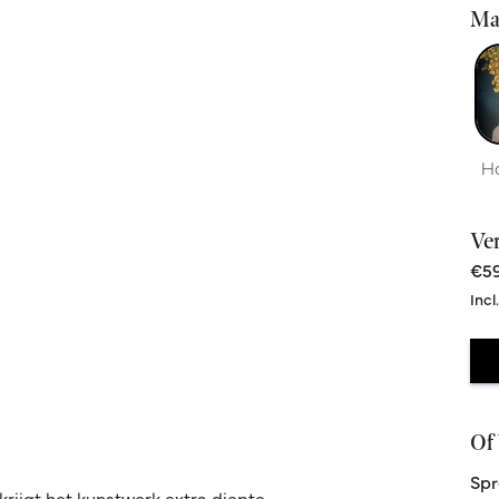
Ma
H
Ve
€59
Incl
Of 
Spr
krijgt het kunstwerk extra diepte,