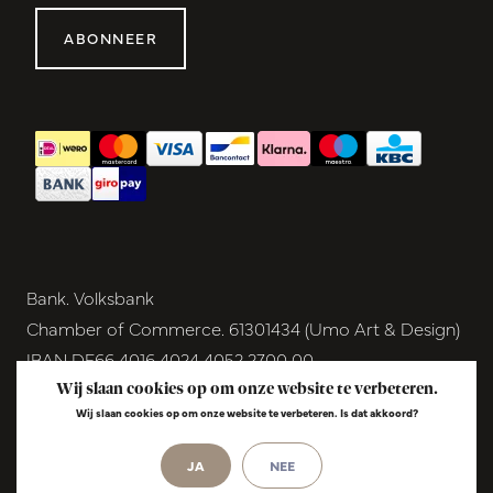
ABONNEER
Bank. Volksbank
Chamber of Commerce. 61301434 (Umo Art & Design)
IBAN DE66 4016 4024 4052 2700 00
BIC GENODEM1GRN
Wij slaan cookies op om onze website te verbeteren.
Wij slaan cookies op om onze website te verbeteren. Is dat akkoord?
VAT NL854291040B01
© Copyright 2026 - Umo Art & Design |
InStijl
JA
NEE