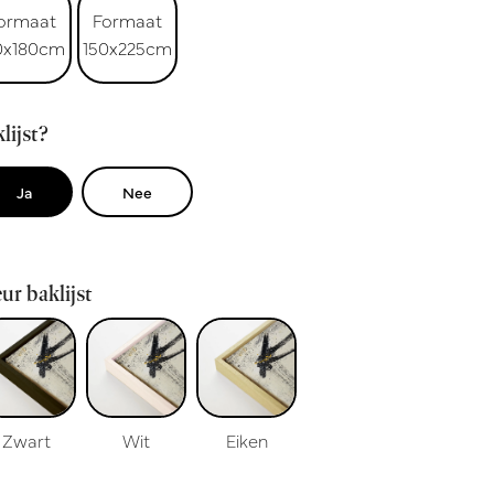
ormaat
Formaat
0x180cm
150x225cm
lijst?
Ja
Nee
ur baklijst
Zwart
Wit
Eiken