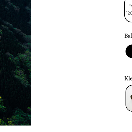
F
12
Bak
Kle