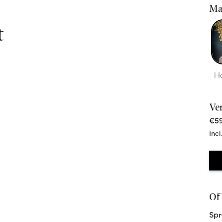
Ma
t
H
Ve
€59
Incl
Of 
Spr