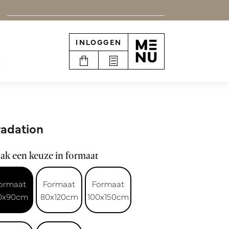
INLOGGEN
e
adation
ak een keuze in formaat
ormaat
Formaat
Formaat
0x90cm
80x120cm
100x150cm