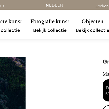
om
NL
DE
EN
Zoeken
cte kunst
Fotografie kunst
Objecten
 collectie
Bekijk collectie
Bekijk collecti
Gr
Ma
F
6