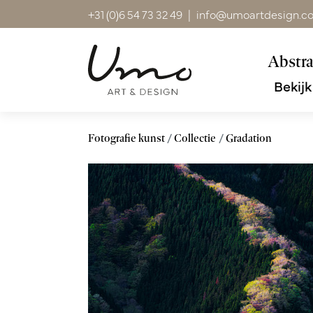
+31 (0)6 54 73 32 49
|
info@umoartdesign.c
Abstra
Bekijk
Fotografie kunst
Collectie
Gradation