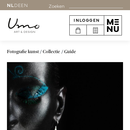
NL
DE
EN
Zoeken
INLOGGEN
Fotografie kunst
Collectie
Guide