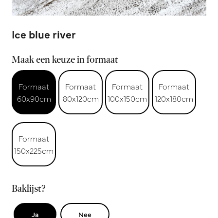
Ice blue river
Maak een keuze in formaat
Formaat
Formaat
Formaat
Formaat
60x90cm
80x120cm
100x150cm
120x180cm
Formaat
150x225cm
Baklijst?
Ja
Nee