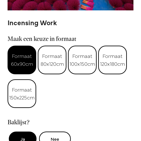
Incensing Work
Maak een keuze in formaat
Formaat
Formaat
Formaat
Formaat
60x90cm
80x120cm
100x150cm
120x180cm
Formaat
150x225cm
Baklijst?
Ja
Nee