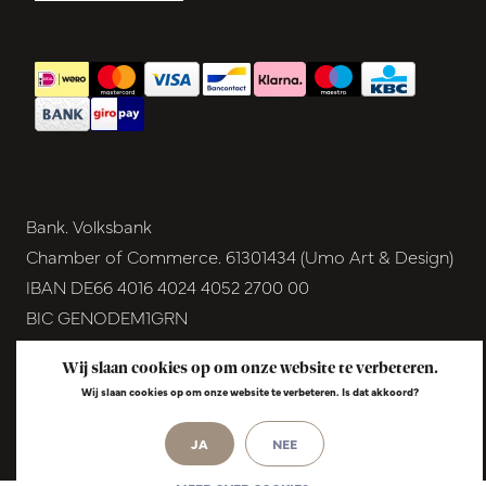
Bank. Volksbank
Chamber of Commerce. 61301434 (Umo Art & Design)
IBAN DE66 4016 4024 4052 2700 00
BIC GENODEM1GRN
VAT NL854291040B01
Wij slaan cookies op om onze website te verbeteren.
© Copyright 2026 - Umo Art & Design |
InStijl
Wij slaan cookies op om onze website te verbeteren. Is dat akkoord?
Media
Realisatie
JA
NEE