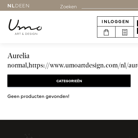
NL
DE
EN
Zoeken
INLOGGEN
Aurelia
normal,https://www.umoartdesign.com/nl/aure
CATEGORIEËN
Geen producten gevonden!