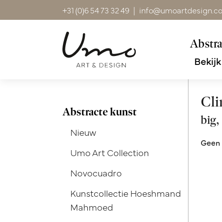
+31 (0)6 54 73 32 49
|
info@umoartdesign.c
Abstra
Bekijk
Cl
Abstracte kunst
big,
Nieuw
Geen 
Umo Art Collection
Novocuadro
Kunstcollectie Hoeshmand
Mahmoed