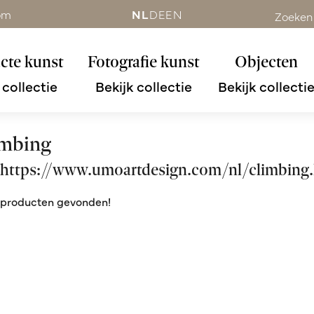
om
NL
DE
EN
Zoeken
cte kunst
Fotografie kunst
Objecten
 collectie
Bekijk collectie
Bekijk collecti
imbing
 https://www.umoartdesign.com/nl/climbing
producten gevonden!