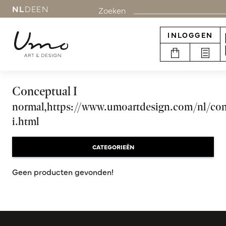
NL
DE
EN
Zoeken
INLOGGEN
Conceptual I
normal,https://www.umoartdesign.com/nl/con
i.html
CATEGORIEËN
Geen producten gevonden!