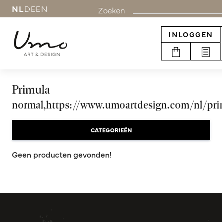
NL
DE
EN
Zoeken
INLOGGEN
Primula
normal,https://www.umoartdesign.com/nl/pri
CATEGORIEËN
Geen producten gevonden!