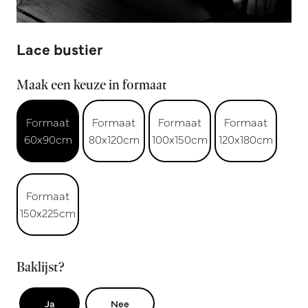
Lace bustier
Maak een keuze in formaat
Formaat
Formaat
Formaat
Formaat
60x90cm
80x120cm
100x150cm
120x180cm
Formaat
150x225cm
Baklijst?
Ja
Nee