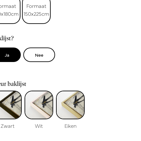
ormaat
Formaat
0x180cm
150x225cm
lijst?
Ja
Nee
ur baklijst
Zwart
Wit
Eiken