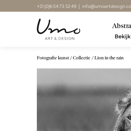
+31 (0)6 54 73 32 49
|
info@umoartdesign.c
Abstra
Bekijk
Fotografie kunst
Collectie
Lion in the rain