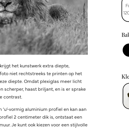
F
12
Bak
krijgt het kunstwerk extra diepte,
oto niet rechtstreeks te printen op het
Kle
 deze diepte. Omdat plexiglas meer licht
 scherper, haast briljant, en is er sprake
 contrast.
n ‘u’-vormig aluminium profiel en kan aan
fiel 2 centimeter dik is, ontstaat een
ur. Je kunt ook kiezen voor een stijlvolle