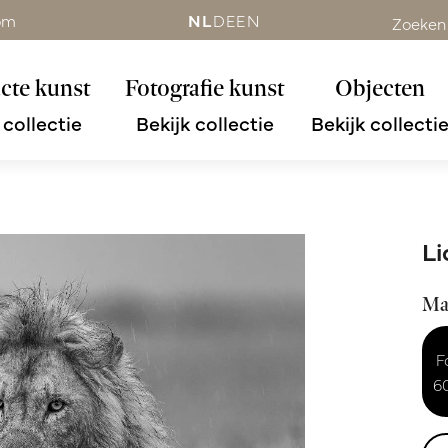
om
NL
DE
EN
Zoeken
cte kunst
Fotografie kunst
Objecten
 collectie
Bekijk collectie
Bekijk collecti
Li
Ma
F
6