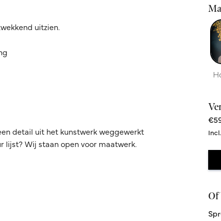
Ma
kwekkend uitzien.
ing
H
Ve
€59
een detail uit het kunstwerk weggewerkt
Incl
 lijst? Wij staan open voor maatwerk.
Of 
Spr