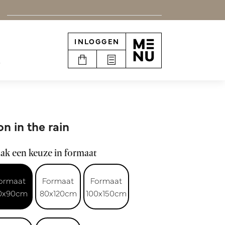
INLOGGEN
e
on in the rain
ak een keuze in formaat
ormaat
Formaat
Formaat
0x90cm
80x120cm
100x150cm