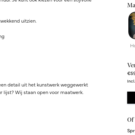
Ma
kwekkend uitzien.
ing
H
Ve
€59
Incl
een detail uit het kunstwerk weggewerkt
 lijst? Wij staan open voor maatwerk.
Of 
Spr