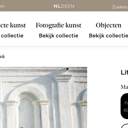
om
NL
DE
EN
Zoeken
cte kunst
Fotografie kunst
Objecten
 collectie
Bekijk collectie
Bekijk collecti
onk
Li
Ma
F
6