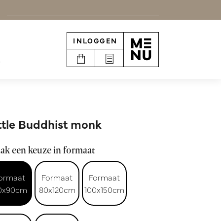
INLOGGEN
e
ttle Buddhist monk
ak een keuze in formaat
ormaat
Formaat
Formaat
0x90cm
80x120cm
100x150cm