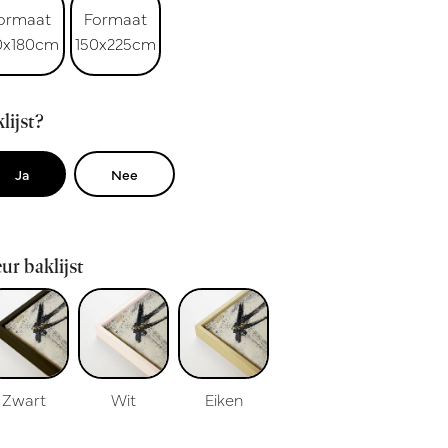
ormaat
Formaat
0x180cm
150x225cm
lijst?
Ja
Nee
ur baklijst
Zwart
Wit
Eiken