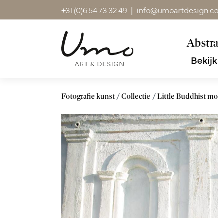
+31 (0)6 54 73 32 49
|
info@umoartdesign.c
Abstra
Bekijk
Fotografie kunst
Collectie
Little Buddhist m