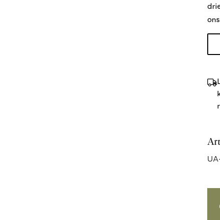
dri
ons
Ar
UA