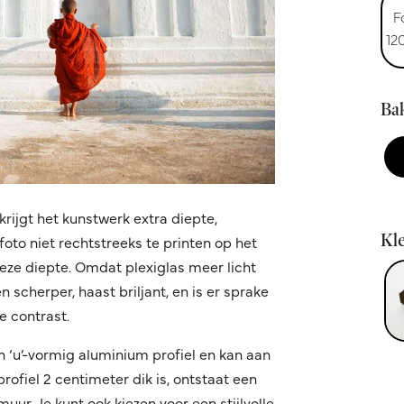
F
12
Bak
krijgt het kunstwerk extra diepte,
Kle
oto niet rechtstreeks te printen op het
 deze diepte. Omdat plexiglas meer licht
 scherper, haast briljant, en is er sprake
 contrast.
n ‘u’-vormig aluminium profiel en kan aan
fiel 2 centimeter dik is, ontstaat een
ur. Je kunt ook kiezen voor een stijlvolle