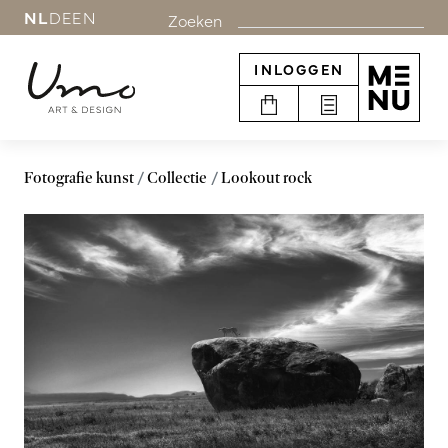
NL
DE
EN
Zoeken
INLOGGEN
Fotografie kunst
Collectie
Lookout rock