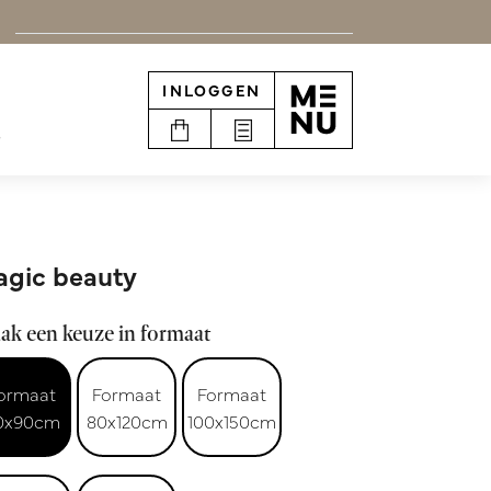
INLOGGEN
e
gic beauty
ak een keuze in formaat
ormaat
Formaat
Formaat
0x90cm
80x120cm
100x150cm