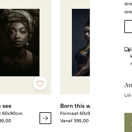
dri
ons
Ar
UA-
 see
Born this way
t 60x90cm
Formaat 60x90cm
95,00
Vanaf 395,00