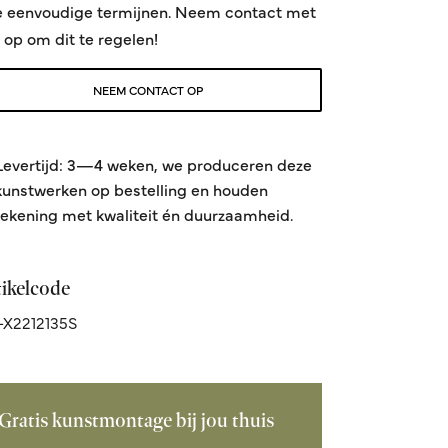
e eenvoudige termijnen. Neem contact met
 op om dit te regelen!
NEEM CONTACT OP
Levertijd: 3—4 weken, we produceren deze
kunstwerken op bestelling en houden
rekening met kwaliteit én duurzaamheid.
tikelcode
X2212135S
Sparkle morning water
It's just us
Formaat 60x90cm
Formaat 60x90cm
Vanaf 395,00
Vanaf 395,00
Gratis kunstmontage bij jou thuis