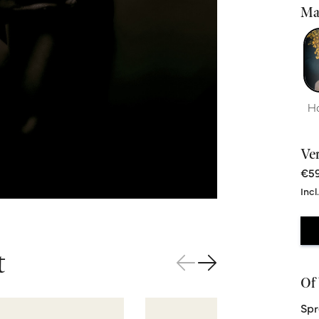
Ma
H
Ve
€59
Incl
t
Of 
Spr