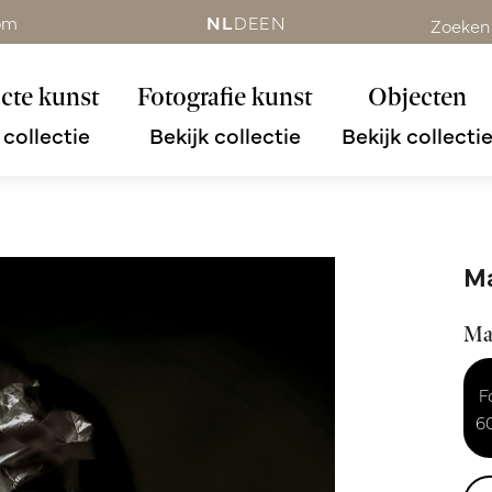
om
NL
DE
EN
Zoeken
cte kunst
Fotografie kunst
Objecten
 collectie
Bekijk collectie
Bekijk collecti
Ma
Ma
F
6