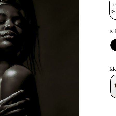
F
12
Bak
Kle