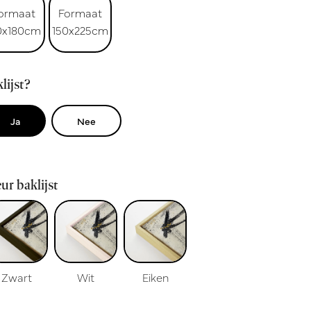
ormaat
Formaat
0x180cm
150x225cm
lijst?
Ja
Nee
ur baklijst
Zwart
Wit
Eiken