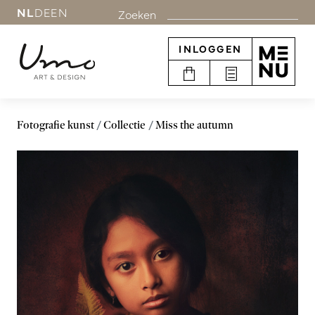
NL
DE
EN
Zoeken
INLOGGEN
Fotografie kunst
Collectie
Miss the autumn