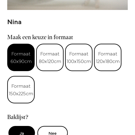
Nina
Maak een keuze in formaat
Formaat
Formaat
Formaat
Formaat
60x90cm
80x120cm
100x150cm
120x180cm
Formaat
150x225cm
Baklijst?
Ja
Nee