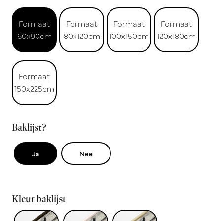
Formaat
Formaat
Formaat
Formaat
60x90cm
80x120cm
100x150cm
120x180cm
Formaat
150x225cm
Baklijst?
Ja
Nee
Kleur baklijst