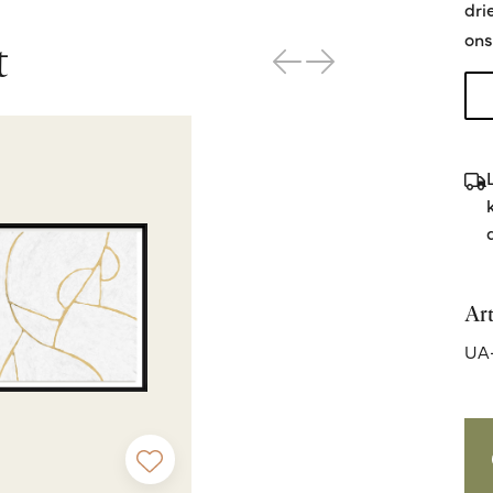
dri
ons
t
Ar
UA