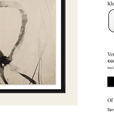
Kle
Ve
€66
Incl
Of 
Spr