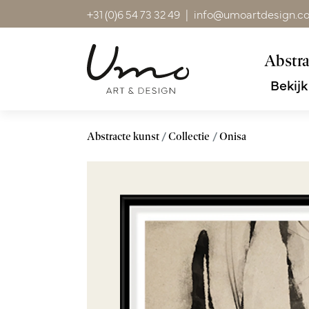
+31 (0)6 54 73 32 49
|
info@umoartdesign.c
Abstra
Bekijk
Abstracte kunst
Collectie
Onisa