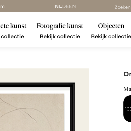
om
NL
DE
EN
Zoeken
cte kunst
Fotografie kunst
Objecten
 collectie
Bekijk collectie
Bekijk collecti
On
Ma
10