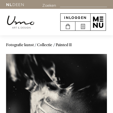
NL
DE
EN
Zoeken
INLOGGEN
Fotografie kunst
Collectie
Painted II