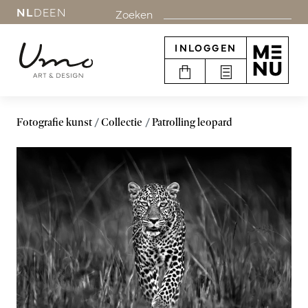
NL
DE
EN
Zoeken
INLOGGEN
Fotografie kunst
Collectie
Patrolling leopard