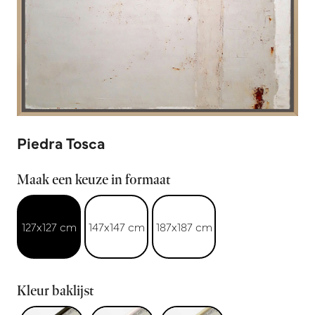
Piedra Tosca
Maak een keuze in formaat
127x127 cm
147x147 cm
187x187 cm
Kleur baklijst