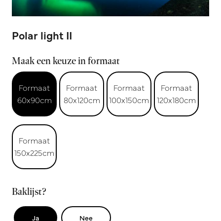
Polar light II
Maak een keuze in formaat
Formaat
Formaat
Formaat
Formaat
60x90cm
80x120cm
100x150cm
120x180cm
Formaat
150x225cm
Baklijst?
Ja
Nee