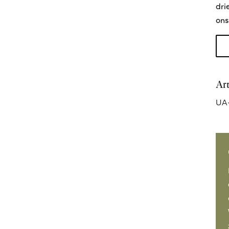
dri
ons
Ar
UA