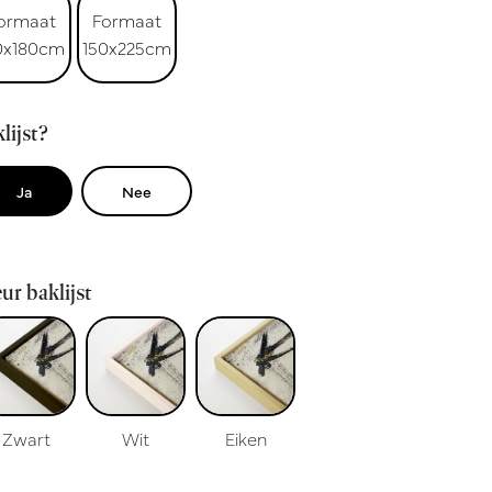
ormaat
Formaat
0x180cm
150x225cm
lijst?
Ja
Nee
ur baklijst
Zwart
Wit
Eiken