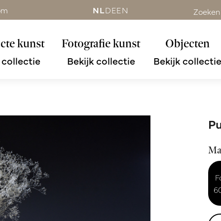
om
NL
DE
EN
Zoeken
cte kunst
Fotografie kunst
Objecten
 collectie
Bekijk collectie
Bekijk collecti
Pu
Ma
F
6