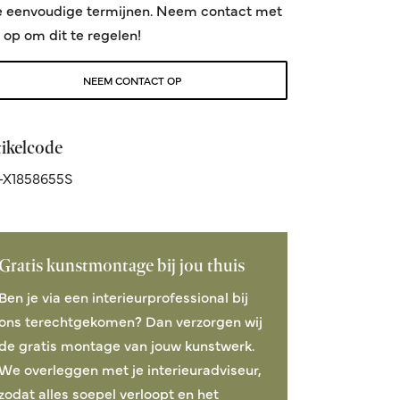
e eenvoudige termijnen. Neem contact met
 op om dit te regelen!
NEEM CONTACT OP
tikelcode
-X1858655S
Gratis kunstmontage bij jou thuis
Ben je via een interieurprofessional bij
ons terechtgekomen? Dan verzorgen wij
de gratis montage van jouw kunstwerk.
We overleggen met je interieuradviseur,
zodat alles soepel verloopt en het