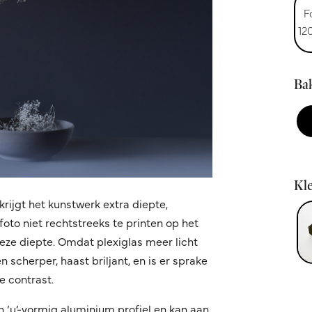
F
12
Bak
Kle
krijgt het kunstwerk extra diepte,
oto niet rechtstreeks te printen op het
 deze diepte. Omdat plexiglas meer licht
 scherper, haast briljant, en is er sprake
 contrast.
n ‘u’-vormig aluminium profiel en kan aan