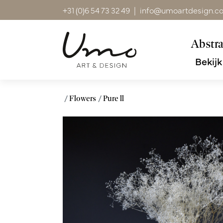
+31 (0)6 54 73 32 49
|
info@umoartdesign.c
Abstra
Bekijk
Flowers
Pure ll