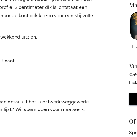
Ma
fiel 2 centimeter dik is, ontstaat een
ur. Je kunt ook kiezen voor een stijlvolle
kwekkend uitzien.
H
ificaat
Ve
€59
Incl
een detail uit het kunstwerk weggewerkt
 lijst? Wij staan open voor maatwerk.
Of 
Spr