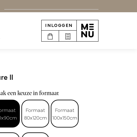
INLOGGEN
e
re ll
ak een keuze in formaat
ormaat
Formaat
Formaat
0x90cm
80x120cm
100x150cm