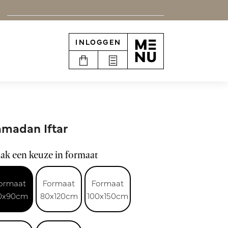
INLOGGEN
e
madan Iftar
ak een keuze in formaat
ormaat
Formaat
Formaat
0x90cm
80x120cm
100x150cm