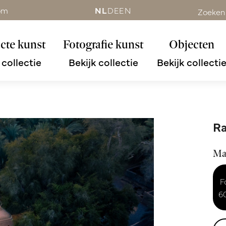
om
NL
DE
EN
Zoeken
cte kunst
Fotografie kunst
Objecten
 collectie
Bekijk collectie
Bekijk collecti
Ra
Ma
F
6