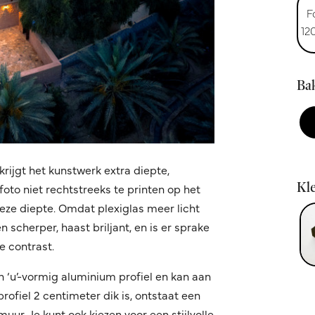
F
12
Bak
krijgt het kunstwerk extra diepte,
Kle
oto niet rechtstreeks te printen op het
 deze diepte. Omdat plexiglas meer licht
 scherper, haast briljant, en is er sprake
 contrast.
n ‘u’-vormig aluminium profiel en kan aan
fiel 2 centimeter dik is, ontstaat een
ur. Je kunt ook kiezen voor een stijlvolle