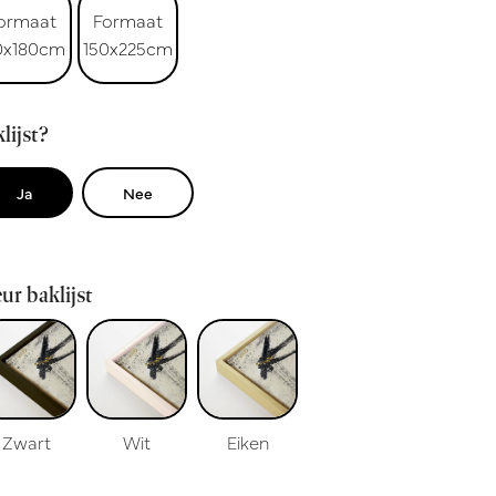
ormaat
Formaat
0x180cm
150x225cm
lijst?
Ja
Nee
ur baklijst
Zwart
Wit
Eiken