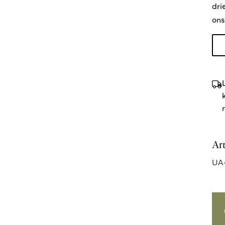
dri
ons
Ar
UA