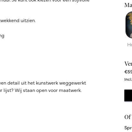
Ma
kwekkend uitzien.
ing
H
Ve
€59
Incl
een detail uit het kunstwerk weggewerkt
 lijst? Wij staan open voor maatwerk.
Of 
Spr