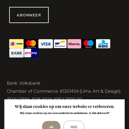
ABONNEER
Bank. Volksbank
Chamber of Commerce. 61301434 (Umo Art & Design)
IBAN DE66 4016 4024 4052 2700 00
BIC GENODEM1GRN
Wij slaan cookies op om onze website te verbeteren.
Wij slaan cookies op om onze website te verbeteren. Is dat akkoord?
VAT NL854291040B01
© Copyright 2026 - Umo Art & Design |
InStijl
JA
NEE