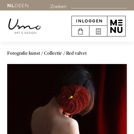
NL
DE
EN
Zoeken
INLOGGEN
Fotografie kunst
Collectie
Red valvet