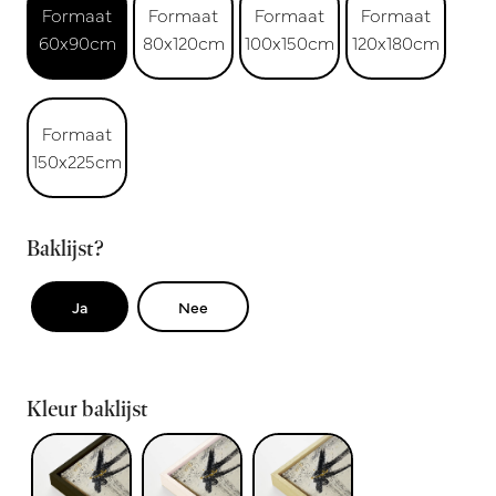
Formaat
Formaat
Formaat
Formaat
60x90cm
80x120cm
100x150cm
120x180cm
Formaat
150x225cm
Baklijst?
Ja
Nee
Kleur baklijst