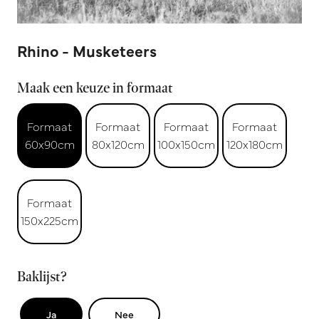
Rhino - Musketeers
Maak een keuze in formaat
Formaat
Formaat
Formaat
Formaat
60x90cm
80x120cm
100x150cm
120x180cm
Formaat
150x225cm
Baklijst?
Ja
Nee