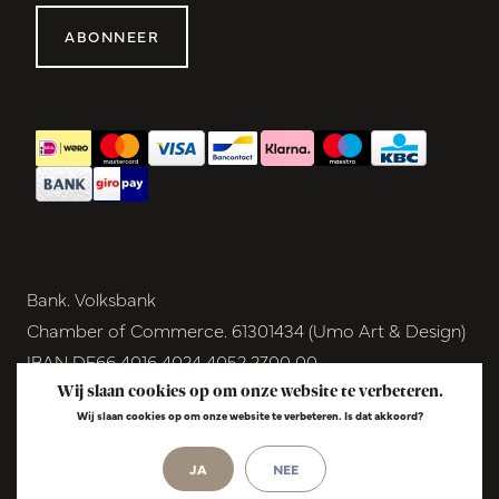
ABONNEER
Bank. Volksbank
Chamber of Commerce. 61301434 (Umo Art & Design)
IBAN DE66 4016 4024 4052 2700 00
BIC GENODEM1GRN
Wij slaan cookies op om onze website te verbeteren.
Wij slaan cookies op om onze website te verbeteren. Is dat akkoord?
VAT NL854291040B01
JA
NEE
© Copyright 2026 - Umo Art & Design |
InStijl
Media