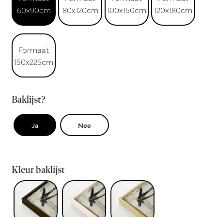
60x90cm
80x120cm
100x150cm
120x180cm
Formaat
150x225cm
Baklijst?
Ja
Nee
Kleur baklijst