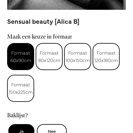
Sensual beauty [Alica B]
Maak een keuze in formaat
Formaat
Formaat
Formaat
Formaat
60x90cm
80x120cm
100x150cm
120x180cm
Formaat
150x225cm
Baklijst?
Ja
Nee