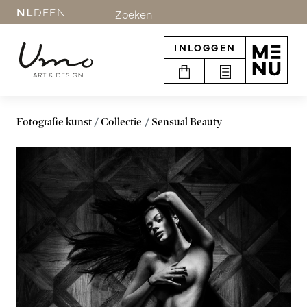
NL
DE
EN
Zoeken
INLOGGEN
Fotografie kunst
Collectie
Sensual Beauty