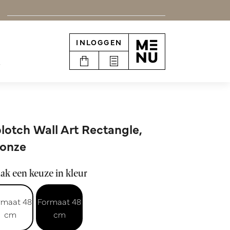
INLOGGEN
e
lotch Wall Art Rectangle,
onze
k een keuze in kleur
rmaat 48
Formaat 48
cm
cm