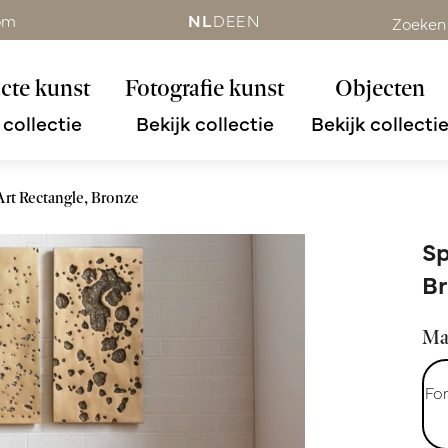
om
NL
DE
EN
Zoeken
cte kunst
Fotografie kunst
Objecten
 collectie
Bekijk collectie
Bekijk collecti
Art Rectangle, Bronze
Sp
Br
Maa
Fo