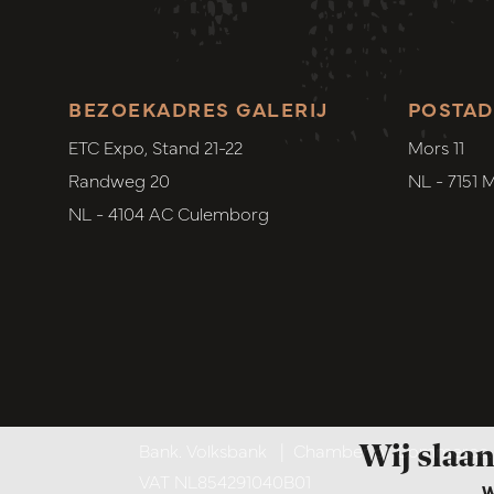
BEZOEKADRES GALERIJ
POSTAD
ETC Expo, Stand 21-22
Mors 11
Randweg 20
NL - 7151 
NL - 4104 AC Culemborg
Wij slaan
Bank. Volksbank
|
Chamber of Commerce. 6
VAT NL854291040B01
W