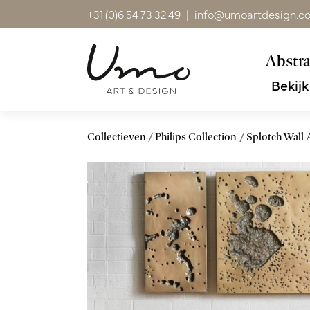
+31 (0)6 54 73 32 49
|
info@umoartdesign.c
Abstra
Bekijk
Collectieven
Philips Collection
Splotch Wall 