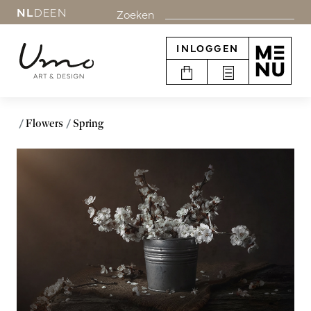
NL
DE
EN
Zoeken
INLOGGEN
Flowers
Spring