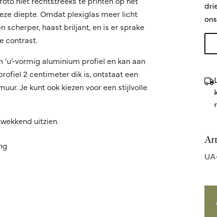
oto niet rechtstreeks te printen op het
dri
 deze diepte. Omdat plexiglas meer licht
ons
 scherper, haast briljant, en is er sprake
 contrast.
n ‘u’-vormig aluminium profiel en kan aan
fiel 2 centimeter dik is, ontstaat een
ur. Je kunt ook kiezen voor een stijlvolle
kwekkend uitzien.
Ar
ing
UA