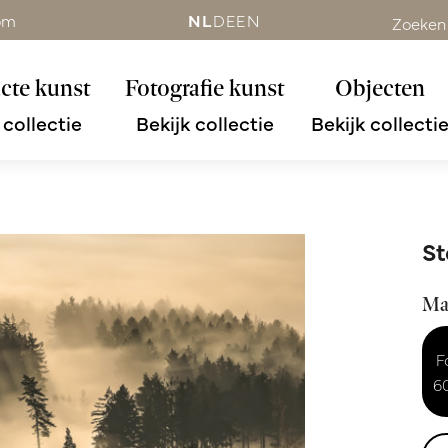
om
NL
DE
EN
Zoeken
cte kunst
Fotografie kunst
Objecten
 collectie
Bekijk collectie
Bekijk collecti
St
Ma
F
6