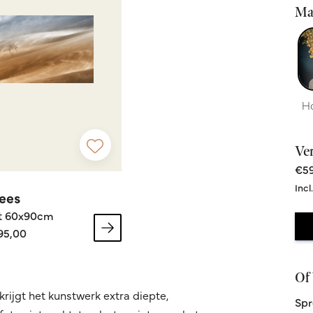
Ma
H
Ve
€59
Incl
ees
t 60x90cm
95,00
Of 
krijgt het kunstwerk extra diepte,
Spr