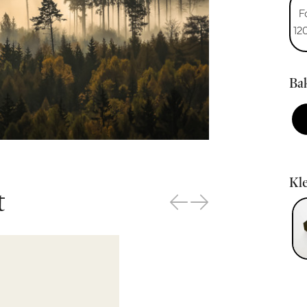
F
12
Bak
Kle
t