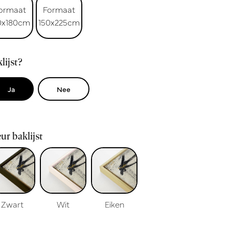
ormaat
Formaat
0x180cm
150x225cm
lijst?
Ja
Nee
ur baklijst
Zwart
Wit
Eiken