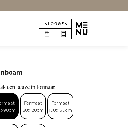
INLOGGEN
e
unbeam
ak een keuze in formaat
ormaat
Formaat
Formaat
0x90cm
80x120cm
100x150cm