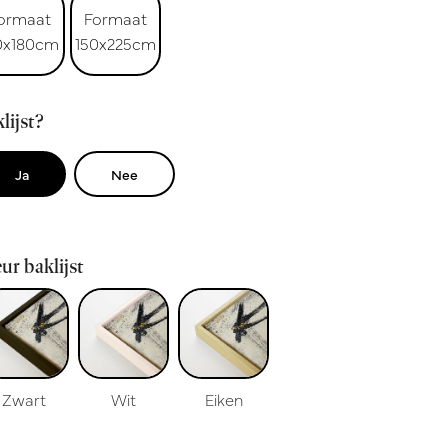
ormaat
Formaat
0x180cm
150x225cm
lijst?
Ja
Nee
ur baklijst
Zwart
Wit
Eiken