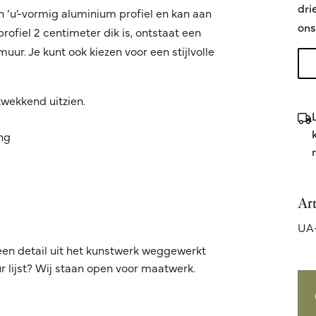
dri
n ‘u’-vormig aluminium profiel en kan aan
ons
fiel 2 centimeter dik is, ontstaat een
ur. Je kunt ook kiezen voor een stijlvolle
kwekkend uitzien.
ing
Ar
UA
een detail uit het kunstwerk weggewerkt
 lijst? Wij staan open voor maatwerk.