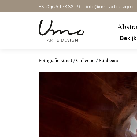
+31 (0)6 54 73 32 49
|
info@umoartdesign.c
Abstra
Bekijk
Fotografie kunst
Collectie
Sunbeam