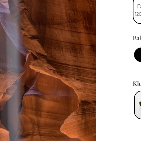
F
12
Bak
Kle