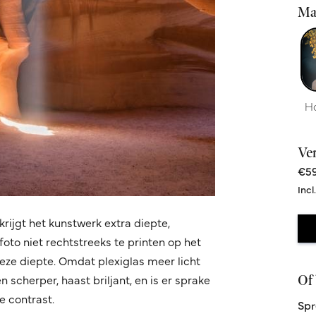
Ma
H
Ve
€59
Incl
krijgt het kunstwerk extra diepte,
oto niet rechtstreeks te printen op het
 deze diepte. Omdat plexiglas meer licht
Of 
 scherper, haast briljant, en is er sprake
 contrast.
Spr