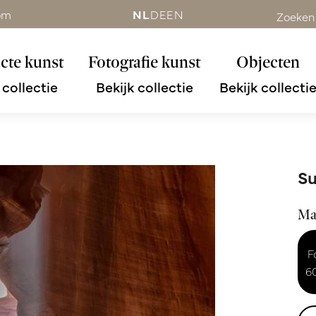
om
NL
DE
EN
Zoeken
cte kunst
Fotografie kunst
Objecten
 collectie
Bekijk collectie
Bekijk collecti
S
Ma
F
6