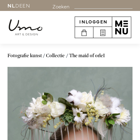
NL
DE
EN
Zoeken
INLOGGEN
Fotografie kunst
Collectie
The maid of orleI